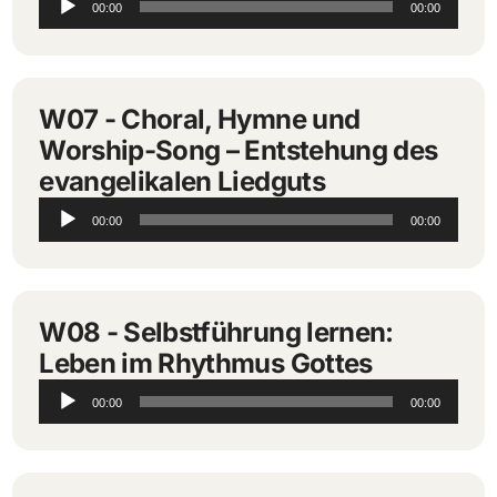
00:00
00:00
Player
W07 - Choral, Hymne und
Worship-Song – Entstehung des
evangelikalen Liedguts
Audio-
00:00
00:00
Player
W08 - Selbstführung lernen:
Leben im Rhythmus Gottes
Audio-
00:00
00:00
Player